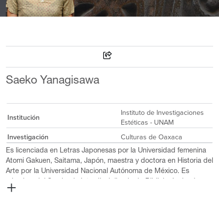
Saeko Yanagisawa
Instituto de Investigaciones
Institución
Estéticas - UNAM
Investigación
Culturas de Oaxaca
Es licenciada en Letras Japonesas por la Universidad femenina
Atomi Gakuen, Saitama, Japón, maestra y doctora en Historia del
Arte por la Universidad Nacional Autónoma de México. Es
miembro del Seminario Interdisciplinario de Bibliología desde
2015. Se especializa en el arte prehispánico, especialmente, de
la región oaxaqueña y de los manuscritos pictográficos de la
tradición Mixteca-Puebla, de los últimos enfocándose desde el