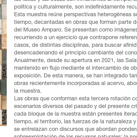
política y culturalmente, son indefinidamente rec
Esta muestra reúne perspectivas heterogéneas so
tiempo, decantadas en obras que forman parte d
del Museo Amparo. Se presentan como imágenes
recurriendo a un ejercicio que contrapone referen
casos, de distintas disciplinas, para buscar afin
desencadenando el principio cambiante del con
Anualmente, desde su apertura en 2021, las Sal
mantenido en flujo mediante el intercambio de o
exposición. De esta manera, se han integrado t
obras recientemente incorporadas al acervo, abo
la muestra.
Las obras que conforman esta tercera rotación 
escenarios diversos del pasado y del presente cri
cada bloque de la muestra están presentes iterac
tiempo, el territorio, las fuerzas de la naturalez
se entrelazan con discursos que abordan pondera