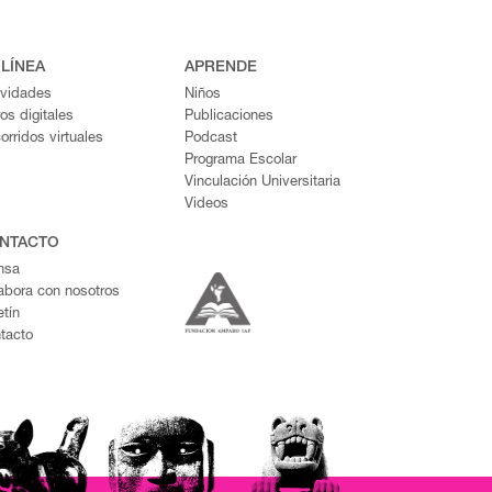
 LÍNEA
APRENDE
ividades
Niños
ros digitales
Publicaciones
orridos virtuales
Podcast
Programa Escolar
Vinculación Universitaria
Videos
NTACTO
nsa
abora con nosotros
etín
tacto