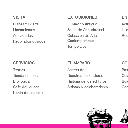
VISITA
EXPOSICIONES
EN
Planea tu visita
El México Antiguo
Act
Lineamientos
Salas de Arte Virreinal
Lib
Actividades
Colección de Arte
Rec
Contemporáneo
Recorridos guiados
Temporales
SERVICIOS
EL AMPARO
CO
Terraza
Acerca de
Pre
Tienda en Línea
Nuestros Fundadores
Col
Biblioteca
Historia de los edificios
Bol
Café del Museo
Artistas y colaboradores
Con
Renta de espacios