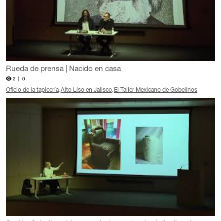
Rueda de prensa | Nacido en casa
2 |
0
Oficio de la tapicería
Alto Liso en Jalisco
El Taller Mexicano de Gobelinos