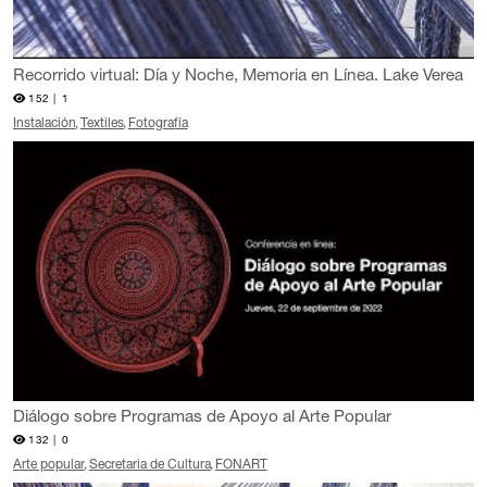
Recorrido virtual: Día y Noche, Memoria en Línea. Lake Verea
152 |
1
Instalación
Textiles
Fotografía
Diálogo sobre Programas de Apoyo al Arte Popular
132 |
0
Arte popular
Secretaria de Cultura
FONART