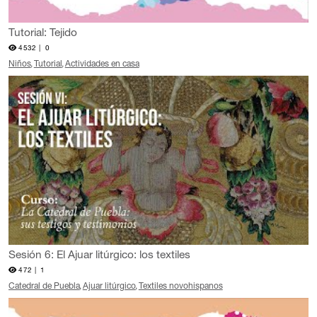
Tutorial: Tejido
4532 |
0
Niños
Tutorial
Actividades en casa
Sesión 6: El Ajuar litúrgico: los textiles
472 |
1
Catedral de Puebla
Ajuar litúrgico
Textiles novohispanos