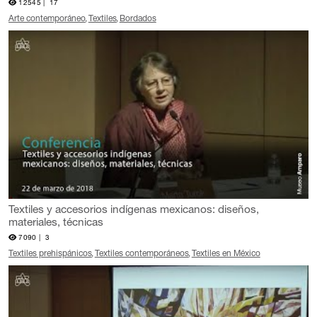
12545 |
17
Arte contemporáneo
Textiles
Bordados
Textiles y accesorios indígenas mexicanos: diseños,
materiales, técnicas
7090 |
3
Textiles prehispánicos
Textiles contemporáneos
Textiles en México