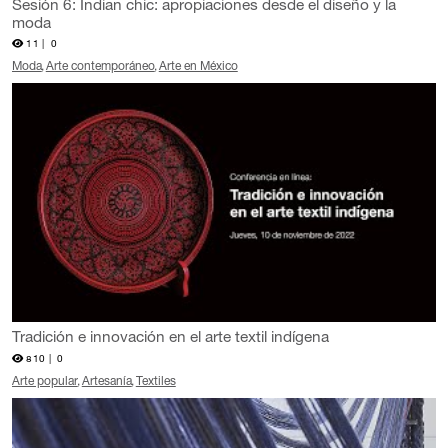
Sesión 6: Indian chic: apropiaciones desde el diseño y la
moda
11 |
0
Moda
Arte contemporáneo
Arte en México
Tradición e innovación en el arte textil indígena
810 |
0
Arte popular
Artesanía
Textiles