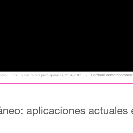
bres. El textil y sus raíces prehispánicas, 1954-2017
Bordado contemporáneo: a
eo: aplicaciones actuales e