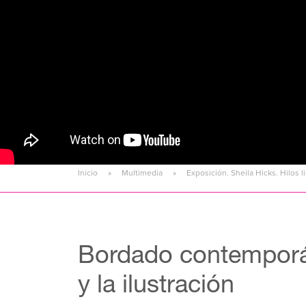
Inicio
Multimedia
Exposición. Sheila Hicks. Hilos li
Bordado contemporán
y la ilustración