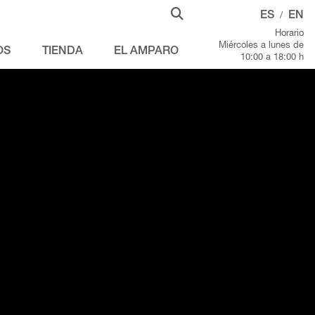
ES
EN
/
Horario
Miércoles a lunes de
OS
TIENDA
EL AMPARO
10:00 a 18:00 h