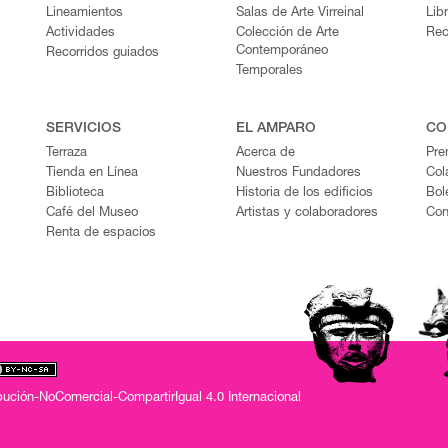
Lineamientos
Salas de Arte Virreinal
Lib
Actividades
Colección de Arte
Rec
Contemporáneo
Recorridos guiados
Temporales
SERVICIOS
EL AMPARO
CO
Terraza
Acerca de
Pre
Tienda en Línea
Nuestros Fundadores
Col
Biblioteca
Historia de los edificios
Bol
Café del Museo
Artistas y colaboradores
Con
Renta de espacios
ución-NoComercial-CompartirIgual 4.0 Internacional