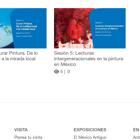
urar Pintura. De lo
Sesión 5: Lecturas
l a la mirada local
intergeneracionales en la pintura
en México
5 |
0
VISITA
EXPOSICIONES
EN
Planea tu visita
El México Antiguo
Act