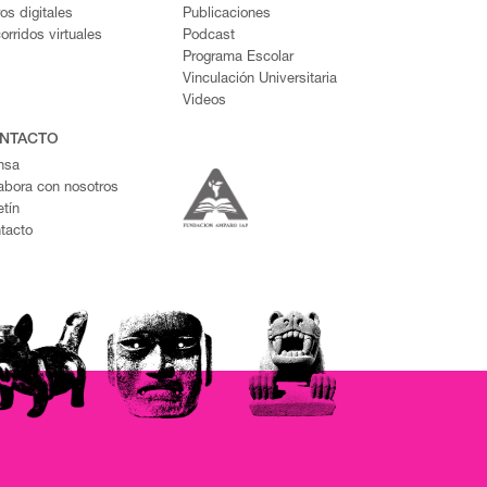
ros digitales
Publicaciones
orridos virtuales
Podcast
Programa Escolar
Vinculación Universitaria
Videos
NTACTO
nsa
abora con nosotros
etín
tacto