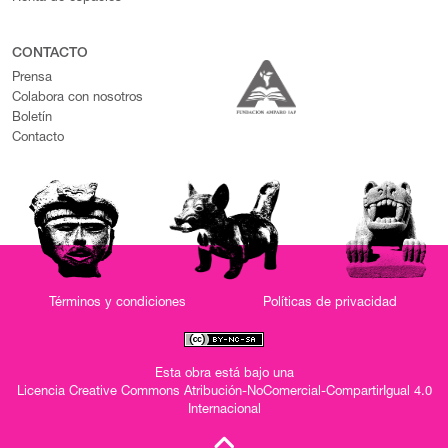
CONTACTO
Prensa
Colabora con nosotros
Boletín
Contacto
Términos y condiciones
Políticas de privacidad
Esta obra está bajo una
Licencia Creative Commons Atribución-NoComercial-CompartirIgual 4.0
Internacional