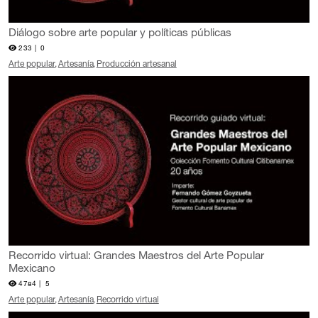
Diálogo sobre arte popular y políticas públicas
233 |
0
Arte popular
Artesanía
Producción artesanal
Recorrido virtual: Grandes Maestros del Arte Popular
Mexicano
4784 |
5
Arte popular
Artesanía
Recorrido virtual