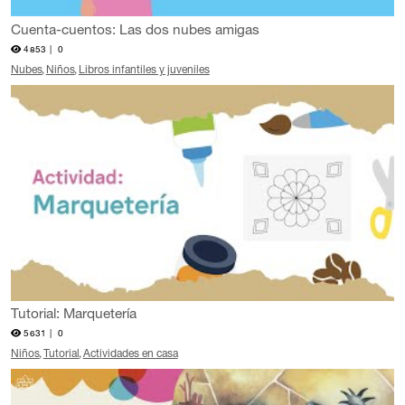
Cuenta-cuentos: Las dos nubes amigas
4853 |
0
Nubes
Niños
Libros infantiles y juveniles
Tutorial: Marquetería
5631 |
0
Niños
Tutorial
Actividades en casa