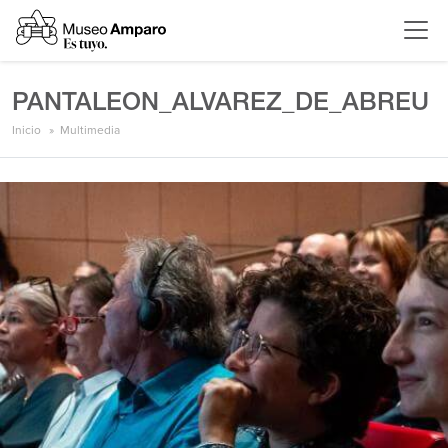
PANTALEON_ALVAREZ_DE_ABREU
Inicio
Multimedia