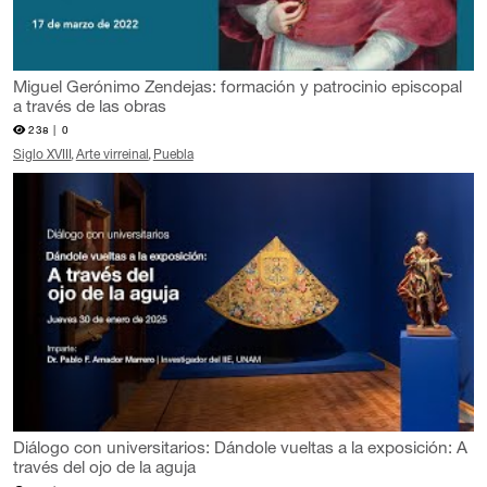
Miguel Gerónimo Zendejas: formación y patrocinio episcopal
a través de las obras
238 |
0
Siglo XVIII
Arte virreinal
Puebla
Diálogo con universitarios: Dándole vueltas a la exposición: A
través del ojo de la aguja