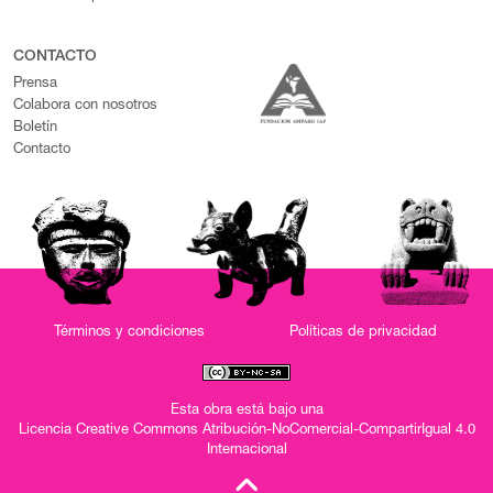
CONTACTO
Prensa
Colabora con nosotros
Boletín
Contacto
Términos y condiciones
Políticas de privacidad
Esta obra está bajo una
Licencia Creative Commons Atribución-NoComercial-CompartirIgual 4.0
Internacional