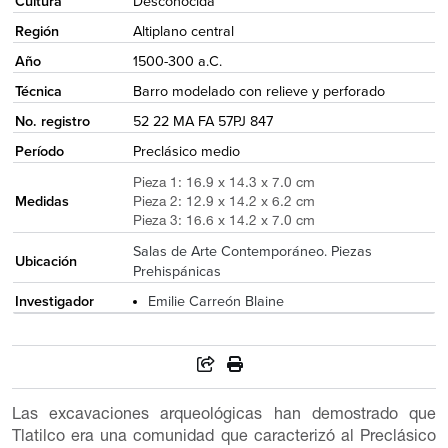
Cultura
Desconocida
Región
Altiplano central
Año
1500-300 a.C.
Técnica
Barro modelado con relieve y perforado
No. registro
52 22 MA FA 57PJ 847
Período
Preclásico medio
Pieza 1: 16.9 x 14.3 x 7.0 cm
Medidas
Pieza 2: 12.9 x 14.2 x 6.2 cm
Pieza 3: 16.6 x 14.2 x 7.0 cm
Salas de Arte Contemporáneo. Piezas
Ubicación
Prehispánicas
Investigador
Emilie Carreón Blaine
Las excavaciones arqueológicas han demostrado que
Tlatilco era una comunidad que caracterizó al Preclásico