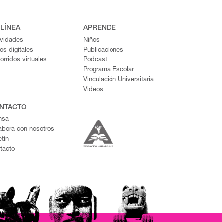
 LÍNEA
APRENDE
ividades
Niños
ros digitales
Publicaciones
orridos virtuales
Podcast
Programa Escolar
Vinculación Universitaria
Videos
NTACTO
nsa
abora con nosotros
etín
tacto