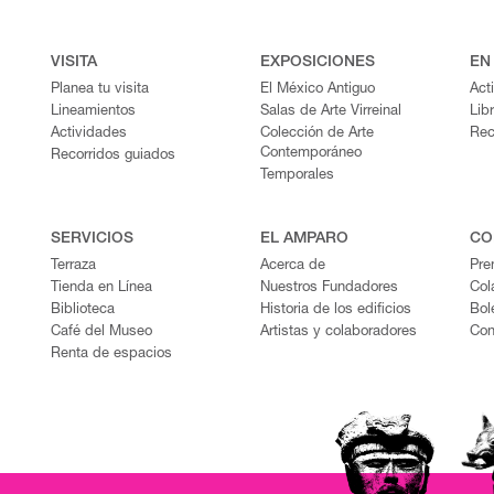
VISITA
EXPOSICIONES
EN
Planea tu visita
El México Antiguo
Act
Lineamientos
Salas de Arte Virreinal
Lib
Actividades
Colección de Arte
Rec
Contemporáneo
Recorridos guiados
Temporales
SERVICIOS
EL AMPARO
CO
Terraza
Acerca de
Pre
Tienda en Línea
Nuestros Fundadores
Col
Biblioteca
Historia de los edificios
Bol
Café del Museo
Artistas y colaboradores
Con
Renta de espacios