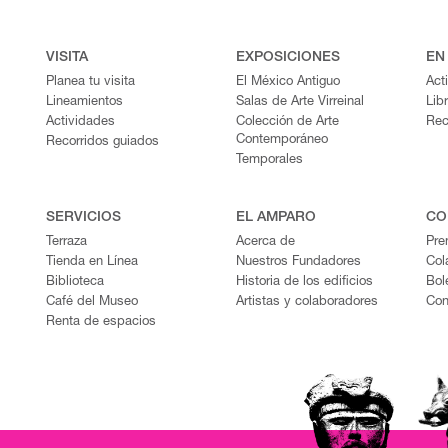
VISITA
EXPOSICIONES
EN
Planea tu visita
El México Antiguo
Act
Lineamientos
Salas de Arte Virreinal
Lib
Actividades
Colección de Arte
Rec
Contemporáneo
Recorridos guiados
Temporales
SERVICIOS
EL AMPARO
CO
Terraza
Acerca de
Pre
Tienda en Línea
Nuestros Fundadores
Col
Biblioteca
Historia de los edificios
Bol
Café del Museo
Artistas y colaboradores
Con
Renta de espacios