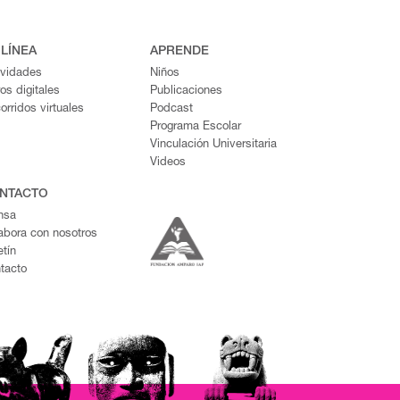
 LÍNEA
APRENDE
ividades
Niños
ros digitales
Publicaciones
orridos virtuales
Podcast
Programa Escolar
Vinculación Universitaria
Videos
NTACTO
nsa
abora con nosotros
etín
tacto