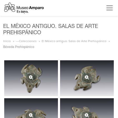
EL MÉXICO ANTIGUO. SALAS DE ARTE
PREHISPÁNICO
Inicio
---Colecciones
El México antiguo. Salas de Arte Prehispánico
Bóveda Prehispánico