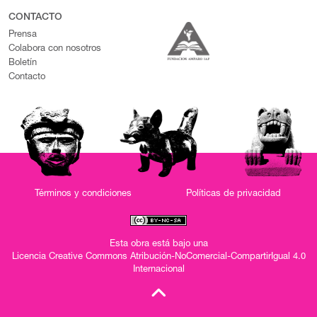
CONTACTO
Prensa
Colabora con nosotros
Boletín
Contacto
Términos y condiciones
Políticas de privacidad
Esta obra está bajo una
Licencia Creative Commons Atribución-NoComercial-CompartirIgual 4.0
Internacional