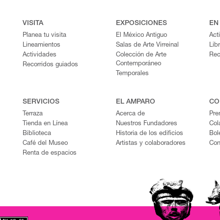
VISITA
EXPOSICIONES
EN
Planea tu visita
El México Antiguo
Act
Lineamientos
Salas de Arte Virreinal
Lib
Actividades
Colección de Arte
Rec
Contemporáneo
Recorridos guiados
Temporales
SERVICIOS
EL AMPARO
CO
Terraza
Acerca de
Pre
Tienda en Línea
Nuestros Fundadores
Col
Biblioteca
Historia de los edificios
Bol
Café del Museo
Artistas y colaboradores
Con
Renta de espacios