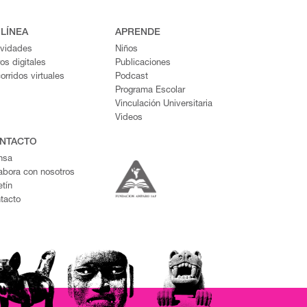
 LÍNEA
APRENDE
ividades
Niños
ros digitales
Publicaciones
orridos virtuales
Podcast
Programa Escolar
Vinculación Universitaria
Videos
NTACTO
nsa
abora con nosotros
etín
tacto