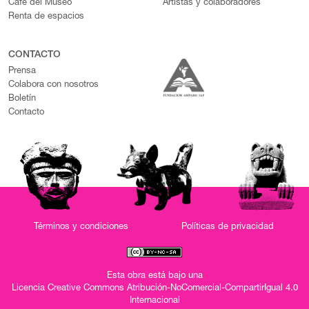
Café del Museo
Artistas y colaboradores
Renta de espacios
CONTACTO
Prensa
Colabora con nosotros
Boletín
Contacto
Términos y condiciones
Políticas de privacidad
Esta obra está bajo una
Licencia Creative Commons Atribución-NoComercial-CompartirIgual 4.0
Internacional