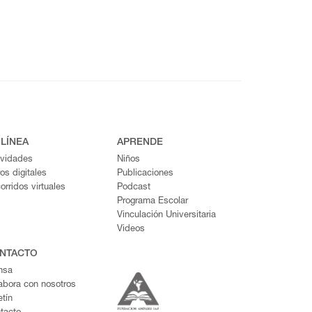
 LÍNEA
APRENDE
ividades
Niños
ros digitales
Publicaciones
orridos virtuales
Podcast
Programa Escolar
Vinculación Universitaria
Videos
NTACTO
nsa
abora con nosotros
etín