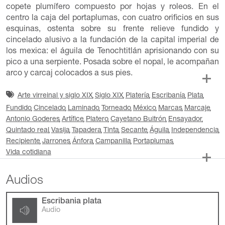
copete plumífero compuesto por hojas y roleos. En el
centro la caja del portaplumas, con cuatro orificios en sus
esquinas, ostenta sobre su frente relieve fundido y
cincelado alusivo a la fundación de la capital imperial de
los mexica: el águila de Tenochtitlán aprisionando con su
pico a una serpiente. Posada sobre el nopal, le acompañan
arco y carcaj colocados a sus pies.
Arte virreinal y siglo XIX
Siglo XIX
Platería
Escribanía
Plata
Fundido
Cincelado
Laminado
Torneado
México
Marcas
Marcaje
Antonio Goderes
Artífice
Platero
Cayetano Buitrón
Ensayador
Quintado real
Vasija
Tapadera
Tinta
Secante
Águila
Independencia
Recipiente
Jarrones
Ánfora
Campanilla
Portaplumas
Vida cotidiana
Audios
Escribania plata
Audio