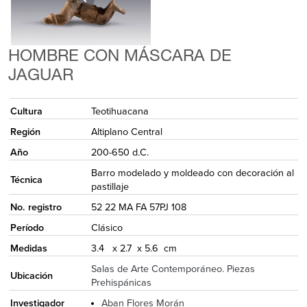
HOMBRE CON MÁSCARA DE
JAGUAR
Cultura
Teotihuacana
Región
Altiplano Central
Año
200-650 d.C.
Barro modelado y moldeado con decoración al
Técnica
pastillaje
No. registro
52 22 MA FA 57PJ 108
Período
Clásico
Medidas
3.4 x 2.7 x 5.6 cm
Salas de Arte Contemporáneo. Piezas
Ubicación
Prehispánicas
Investigador
Aban Flores Morán