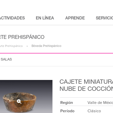
ACTIVIDADES
EN LÍNEA
APRENDE
SERVICI
RTE PREHISPÁNICO
Arte Prehispánico
Bóveda Prehispánico
 SALAS
CAJETE MINIATU
NUBE DE COCCIÓ
Región
Valle de Méxi
Período
Clásico