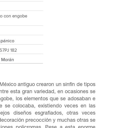
do con engobe
spánico
57PJ 182
s Morán
 México antiguo crearon un sinfín de tipos
ntre esta gran variedad, en ocasiones se
engobe, los elementos que se adosaban e
e se colocaba, existiendo veces en las
ejos diseños esgrafiados, otras veces
ecoración precocción y muchas otras se
ciones policromas. Pese a esta enorme