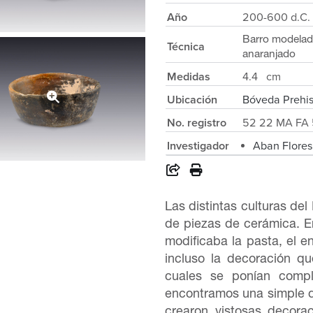
Año
200-600 d.C.
Barro modela
Técnica
anaranjado
Medidas
4.4 cm
Ubicación
Bóveda Prehi
No. registro
52 22 MA FA 
Investigador
Aban Flore
Las distintas culturas del
de piezas de cerámica. E
modificaba la pasta, el 
incluso la decoración qu
cuales se ponían compl
encontramos una simple d
crearon vistosas decora