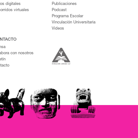
ros digitales
Publicaciones
orridos virtuales
Podcast
Programa Escolar
Vinculación Universitaria
Videos
NTACTO
nsa
abora con nosotros
etín
tacto