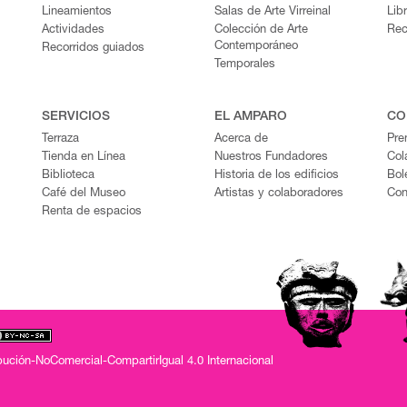
Lineamientos
Salas de Arte Virreinal
Lib
Actividades
Colección de Arte
Rec
Contemporáneo
Recorridos guiados
Temporales
SERVICIOS
EL AMPARO
CO
Terraza
Acerca de
Pre
Tienda en Línea
Nuestros Fundadores
Col
Biblioteca
Historia de los edificios
Bol
Café del Museo
Artistas y colaboradores
Con
Renta de espacios
ución-NoComercial-CompartirIgual 4.0 Internacional