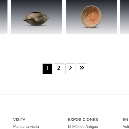
1
2
VISITA
EXPOSICIONES
EN
Planea tu visita
El México Antiguo
Act