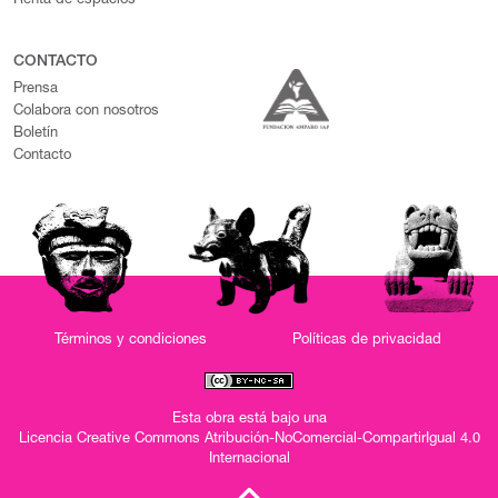
Renta de espacios
CONTACTO
Prensa
Colabora con nosotros
Boletín
Contacto
Términos y condiciones
Políticas de privacidad
Esta obra está bajo una
Licencia Creative Commons Atribución-NoComercial-CompartirIgual 4.0
Internacional