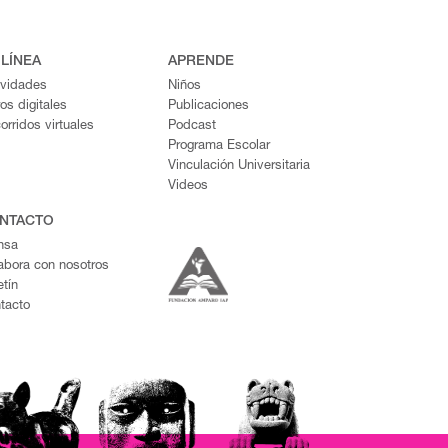
 LÍNEA
APRENDE
ividades
Niños
ros digitales
Publicaciones
orridos virtuales
Podcast
Programa Escolar
Vinculación Universitaria
Videos
NTACTO
nsa
abora con nosotros
etín
tacto