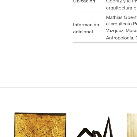
Ubicación
Goeritz y la i
arquitectura 
Mathias Goerit
Información
el arquitecto 
adicional
Vázquez.
Muse
Antropología. 