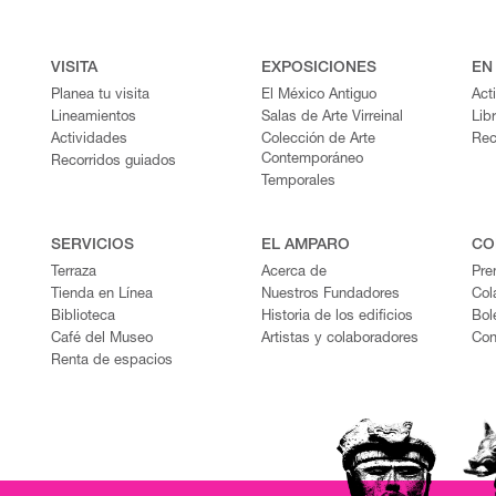
VISITA
EXPOSICIONES
EN
Planea tu visita
El México Antiguo
Act
Lineamientos
Salas de Arte Virreinal
Lib
Actividades
Colección de Arte
Rec
Contemporáneo
Recorridos guiados
Temporales
SERVICIOS
EL AMPARO
CO
Terraza
Acerca de
Pre
Tienda en Línea
Nuestros Fundadores
Col
Biblioteca
Historia de los edificios
Bol
Café del Museo
Artistas y colaboradores
Con
Renta de espacios