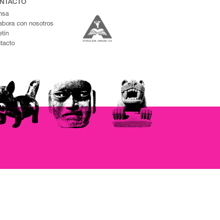
NTACTO
nsa
abora con nosotros
etín
tacto