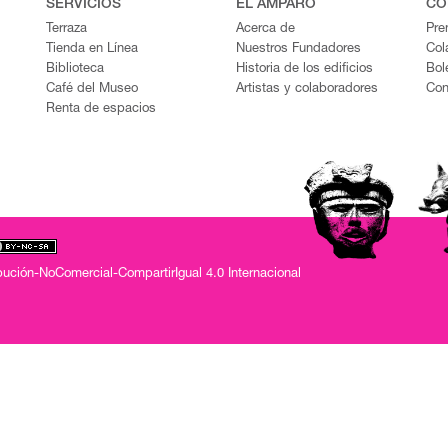
SERVICIOS
EL AMPARO
CO
Terraza
Acerca de
Pre
Tienda en Línea
Nuestros Fundadores
Col
Biblioteca
Historia de los edificios
Bol
Café del Museo
Artistas y colaboradores
Con
Renta de espacios
ución-NoComercial-CompartirIgual 4.0 Internacional