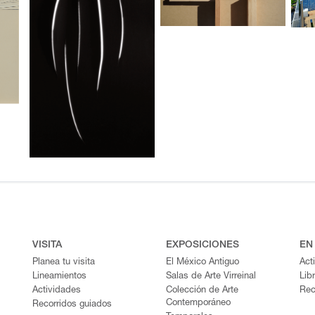
VISITA
EXPOSICIONES
EN
Planea tu visita
El México Antiguo
Act
Lineamientos
Salas de Arte Virreinal
Lib
Actividades
Colección de Arte
Rec
Contemporáneo
Recorridos guiados