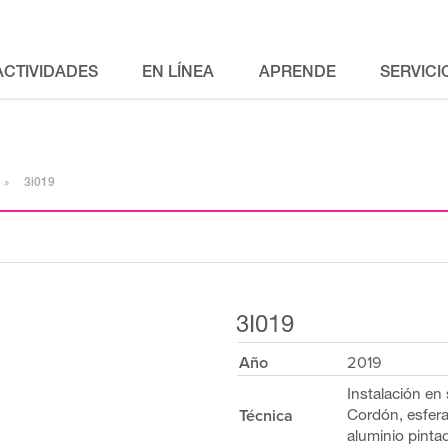
ACTIVIDADES
EN LÍNEA
APRENDE
SERVICI
3i019
3I019
Año
2019
Instalación en 
Técnica
Cordón, esfer
aluminio pinta