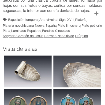
decorada por una clásica corona de laurel, formada por
hojas con sus frutos o bayas, ceñida por sendas molduras
sogueadas, la interior con cenefa dentada de hojas.
Exposición temporal
Arte virreinal
Siglo XVIII
Platería
Platería novohispana
Nueva España
Plato limosnero
Plato petitorio
Plata
Laminado
Repujado
Fundido
Cincelado
Sagrado Corazón de Jesús
Barroco
Neoclásico
Litúrgico
Vista de salas