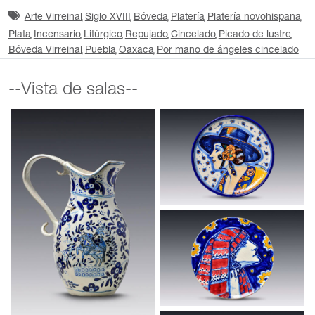
Arte Virreinal
Siglo XVIII
Bóveda
Platería
Platería novohispana
Plata
Incensario
Litúrgico
Repujado
Cincelado
Picado de lustre
Bóveda Virreinal
Puebla
Oaxaca
Por mano de ángeles cincelado
--Vista de salas--