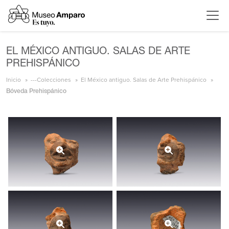
EL MÉXICO ANTIGUO. SALAS DE ARTE
PREHISPÁNICO
Inicio
---Colecciones
El México antiguo. Salas de Arte Prehispánico
Bóveda Prehispánico