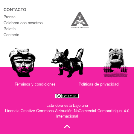
CONTACTO
Prensa
Colabora con nosotros
Boletín
Contacto
Términos y condiciones
Políticas de privacidad
Esta obra está bajo una
Licencia Creative Commons Atribución-NoComercial-CompartirIgual 4.0
Internacional