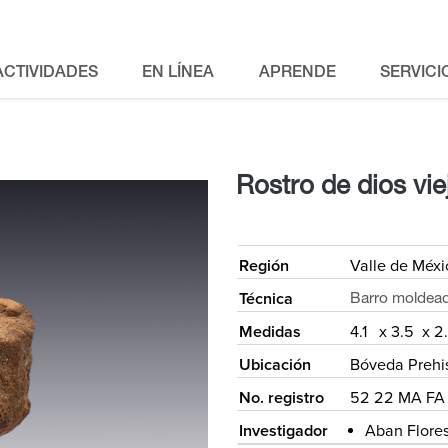
ACTIVIDADES
EN LÍNEA
APRENDE
SERVICI
Rostro de dios vie
<
Región
Valle de Méxi
Técnica
Barro moldead
Medidas
4.1 x 3.5 x 
Ubicación
Bóveda Prehi
No. registro
52 22 MA FA 
Investigador
Aban Flore