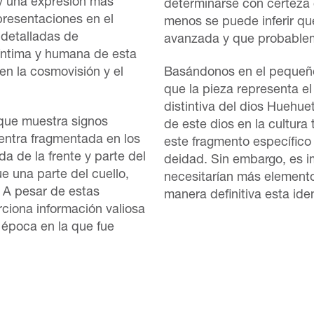
 y una expresión más
determinarse con certeza 
epresentaciones en el
menos se puede inferir q
 detalladas de
avanzada y que probable
íntima y humana de esta
 en la cosmovisión y el
Basándonos en el pequeño
que la pieza representa el
distintiva del dios Huehue
 que muestra signos
de este dios en la cultura
entra fragmentada en los
este fragmento específico
da de la frente y parte del
deidad. Sin embargo, es i
e una parte del cuello,
necesitarían más elemento
. A pesar de estas
manera definitiva esta iden
ciona información valiosa
la época en la que fue