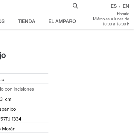
ES
EN
/
Horario
Miércoles a lunes de
OS
TIENDA
EL AMPARO
10:00 a 18:00 h
jo
co
o con incisiones
2.3 cm
spánico
57PJ 1334
s Morán