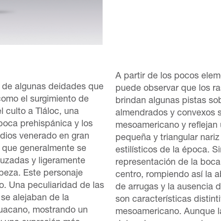
A partir de los pocos ele
n de algunas deidades que
puede observar que los ras
 como el surgimiento de
brindan algunas pistas sob
 culto a Tláloc, una
almendrados y convexos so
época prehispánica y los
mesoamericano y reflejan u
 dios venerado en gran
pequeña y triangular nariz
o que generalmente se
estilísticos de la época. 
ruzadas y ligeramente
representación de la boca,
beza. Este personaje
centro, rompiendo así la a
o. Una peculiaridad de las
de arrugas y la ausencia d
se alejaban de la
son características distint
ihuacano, mostrando un
mesoamericano. Aunque la