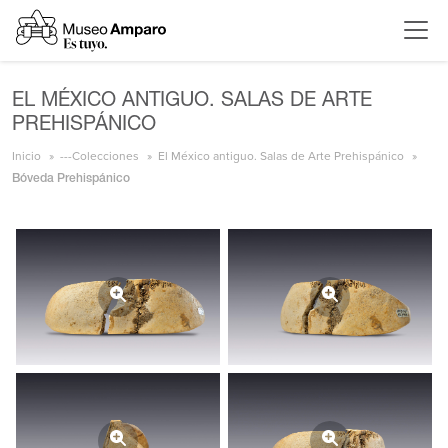
EL MÉXICO ANTIGUO. SALAS DE ARTE
PREHISPÁNICO
Inicio
---Colecciones
El México antiguo. Salas de Arte Prehispánico
Bóveda Prehispánico