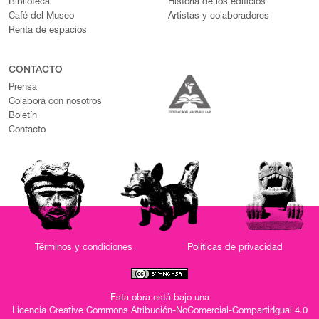
Biblioteca
Historia de los edificios
Café del Museo
Artistas y colaboradores
Renta de espacios
CONTACTO
Prensa
Colabora con nosotros
Boletín
Contacto
Términos y condiciones
Políticas de privacidad
Esta obra está bajo una
Licencia Creative Commons Atribución-NoComercial-CompartirIgual 4.0