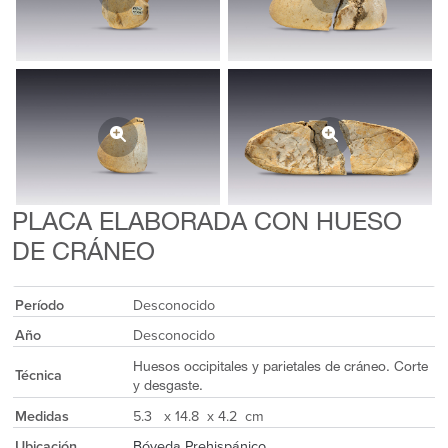
PLACA ELABORADA CON HUESO
DE CRÁNEO
Período
Desconocido
Año
Desconocido
Huesos occipitales y parietales de cráneo. Corte
Técnica
y desgaste.
Medidas
5.3 x 14.8 x 4.2 cm
Ubicación
Bóveda Prehispánico