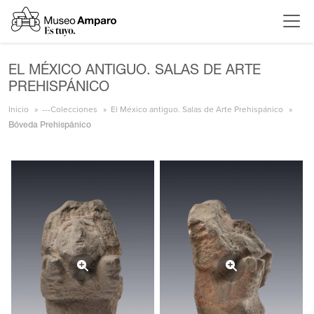
EL MÉXICO ANTIGUO. SALAS DE ARTE
PREHISPÁNICO
Inicio
---Colecciones
El México antiguo. Salas de Arte Prehispánico
Bóveda Prehispánico