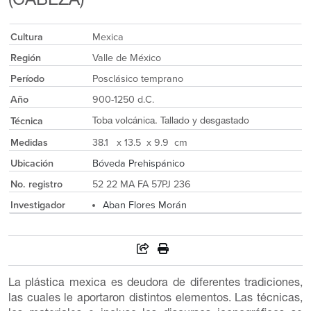
(CABEZA)
Cultura
Mexica
Región
Valle de México
Período
Posclásico temprano
Año
900-1250 d.C.
Técnica
Toba volcánica. Tallado y desgastado
Medidas
38.1 x 13.5 x 9.9 cm
Ubicación
Bóveda Prehispánico
No. registro
52 22 MA FA 57PJ 236
Investigador
Aban Flores Morán
La plástica mexica es deudora de diferentes tradiciones,
las cuales le aportaron distintos elementos. Las técnicas,