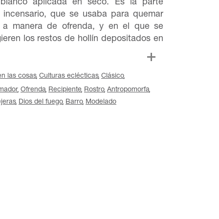
blanco aplicada en seco. Es la parte
o incensario, que se usaba para quemar
o a manera de ofrenda, y en el que se
eren los restos de hollín depositados en
en las cosas
Culturas eclécticas
Clásico
mador
Ofrenda
Recipiente
Rostro
Antropomorfa
jeras
Dios del fuego
Barro
Modelado