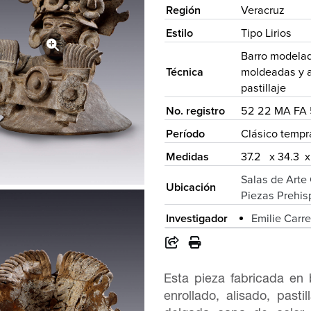
Región
Veracruz
Estilo
Tipo Lirios
Barro modelad
Técnica
moldeadas y a
pastillaje
No. registro
52 22 MA FA 
Período
Clásico temp
Medidas
37.2 x 34.3 x
Salas de Art
Ubicación
Piezas Prehis
Investigador
Emilie Carr
Esta pieza fabricada en
enrollado, alisado, pasti