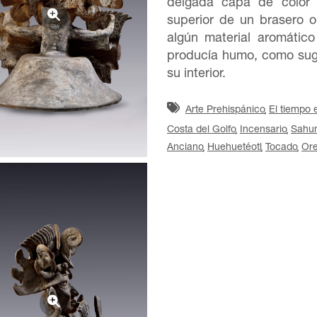
delgada capa de color 
superior de un brasero 
algún material aromátic
producía humo, como sugi
su interior.
Arte Prehispánico
El tiempo 
Costa del Golfo
Incensario
Sahu
Anciano
Huehuetéotl
Tocado
Ore