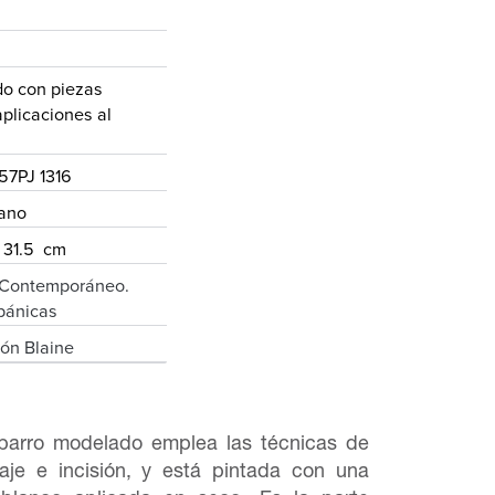
o con piezas
plicaciones al
57PJ 1316
rano
 31.5 cm
e Contemporáneo.
pánicas
eón Blaine
 barro modelado emplea las técnicas de
llaje e incisión, y está pintada con una