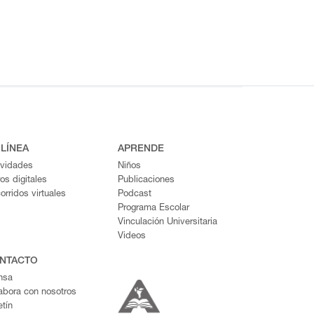
 LÍNEA
APRENDE
ividades
Niños
ros digitales
Publicaciones
orridos virtuales
Podcast
Programa Escolar
Vinculación Universitaria
Videos
NTACTO
nsa
abora con nosotros
etín