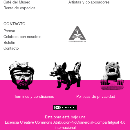
Café del Museo
Artistas y colaboradores
Renta de espacios
CONTACTO
Prensa
Colabora con nosotros
Boletín
Contacto
Términos y condiciones
Políticas de privacidad
Esta obra está bajo una
Licencia Creative Commons Atribución-NoComercial-CompartirIgual 4.0
Internacional