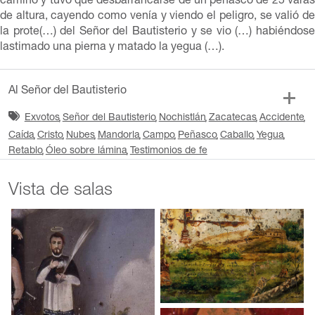
camino y tuvo que desbarrancarse de un peñasco de 25 varas
de altura, cayendo como venía y viendo el peligro, se valió de
la prote(…) del Señor del Bautisterio y se vio (…) habiéndose
lastimado una pierna y matado la yegua (…).
Al Señor del Bautisterio
Exvotos
Señor del Bautisterio
Nochistlán
Zacatecas
Accidente
Caída
Cristo
Nubes
Mandorla
Campo
Peñasco
Caballo
Yegua
Retablo
Óleo sobre lámina
Testimonios de fe
Vista de salas