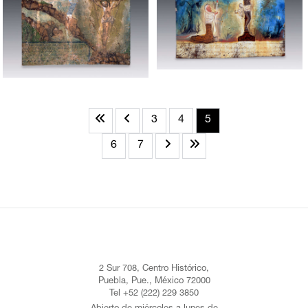
3
4
5
6
7
2 Sur 708, Centro Histórico,
Puebla, Pue., México 72000
Tel +52 (222) 229 3850