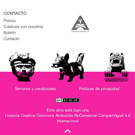
CONTACTO
Prensa
Colabora con nosotros
Boletín
Contacto
Términos y condiciones
Políticas de privacidad
Esta obra está bajo una
Licencia Creative Commons Atribución-NoComercial-CompartirIgual 4.0
Internacional