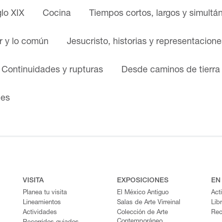
glo XIX
Cocina
Tiempos cortos, largos y simultá
ar y lo común
Jesucristo, historias y representacione
. Continuidades y rupturas
Desde caminos de tierra
nes
VISITA
EXPOSICIONES
EN
Planea tu visita
El México Antiguo
Act
Lineamientos
Salas de Arte Virreinal
Lib
Actividades
Colección de Arte
Rec
Contemporáneo