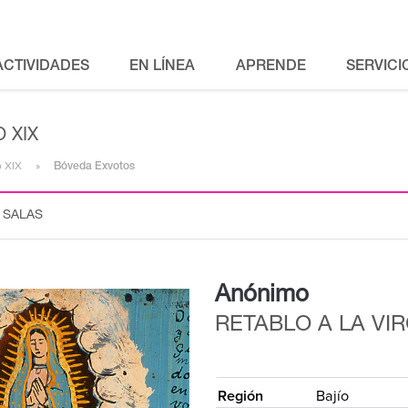
ACTIVIDADES
EN LÍNEA
APRENDE
SERVICI
 XIX
o XIX
Bóveda Exvotos
 SALAS
Anónimo
RETABLO A LA VI
{
Región
Bajío