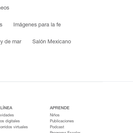
neos
s
Imágenes para la fe
 y de mar
Salón Mexicano
 LÍNEA
APRENDE
ividades
Niños
ros digitales
Publicaciones
orridos virtuales
Podcast