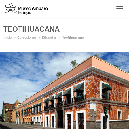
TEOTIHUACANA
Inicio
Colecciones
Etiquetas
Teotihuacana