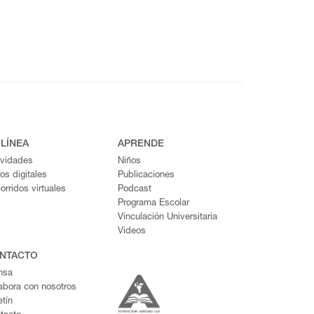
 LÍNEA
APRENDE
ividades
Niños
ros digitales
Publicaciones
orridos virtuales
Podcast
Programa Escolar
Vinculación Universitaria
Videos
NTACTO
nsa
abora con nosotros
etín