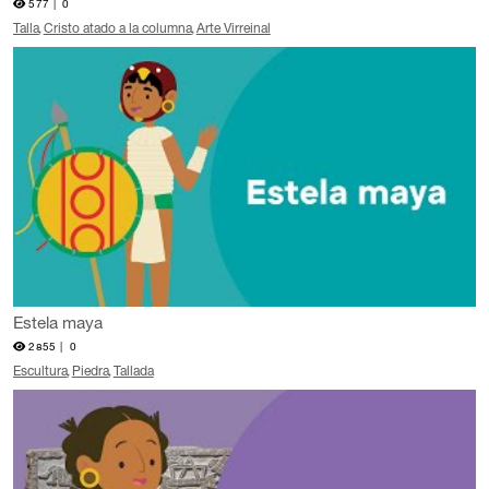
577 |
0
Talla
Cristo atado a la columna
Arte Virreinal
Estela maya
2855 |
0
Escultura
Piedra
Tallada