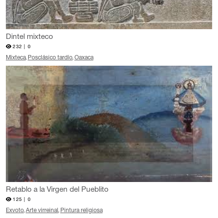
Dintel mixteco
232 |
0
Mixteca
Posclásico tardío
Oaxaca
Retablo a la Virgen del Pueblito
125 |
0
Exvoto
Arte virreinal
Pintura religiosa