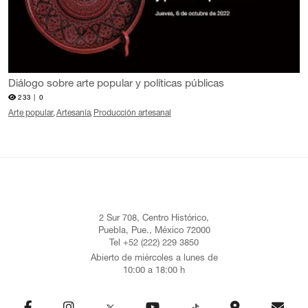
Diálogo sobre arte popular y políticas públicas
233 |
0
Arte popular
Artesanía
Producción artesanal
2 Sur 708, Centro Histórico,
Puebla, Pue., México 72000
Tel +52 (222) 229 3850
Abierto de miércoles a lunes de
10:00 a 18:00 h