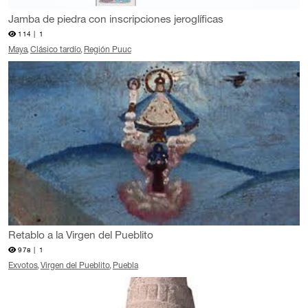
Jamba de piedra con inscripciones jeroglíficas
114 |
1
Maya
Clásico tardío
Región Puuc
Retablo a la Virgen del Pueblito
978 |
1
Exvotos
Virgen del Pueblito
Puebla