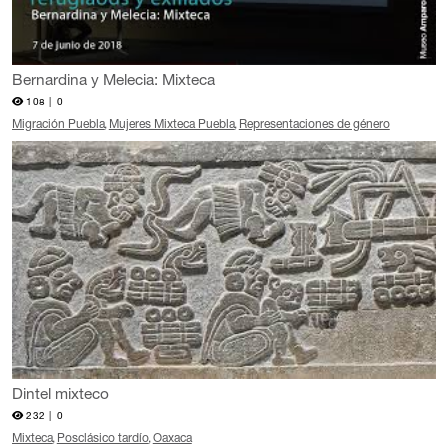
Bernardina y Melecia: Mixteca
108 |
0
Migración Puebla
Mujeres Mixteca Puebla
Representaciones de género
Dintel mixteco
232 |
0
Mixteca
Posclásico tardío
Oaxaca