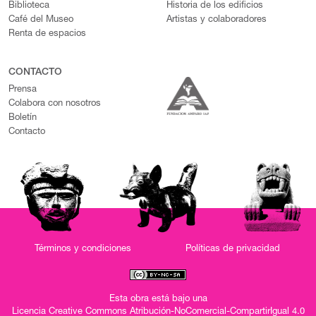
Biblioteca
Historia de los edificios
Café del Museo
Artistas y colaboradores
Renta de espacios
CONTACTO
Prensa
Colabora con nosotros
Boletín
Contacto
Términos y condiciones
Políticas de privacidad
Esta obra está bajo una
Licencia Creative Commons Atribución-NoComercial-CompartirIgual 4.0