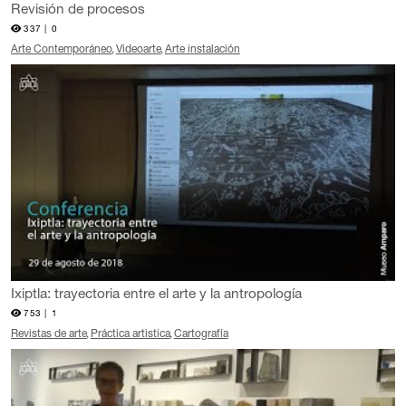
Revisión de procesos
337 |
0
Arte Contemporáneo
Videoarte
Arte instalación
Ixiptla: trayectoria entre el arte y la antropología
753 |
1
Revistas de arte
Práctica artistica
Cartografía