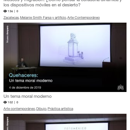
Museos y migración. ¿Cómo pensar la curaduría dinámica y
los dispositivos móviles en el desierto?
136 |
0
Zacatecas
Melanie Smith Farsa y artificio
Arte Contemporáneo
Un tema moral moderno
102 |
0
Arte contemporáneo
Dibujo
Práctica artística