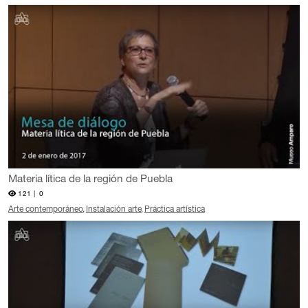
Materia lítica de la región de Puebla
121 |
0
Arte contemporáneo
Instalación arte
Práctica artística