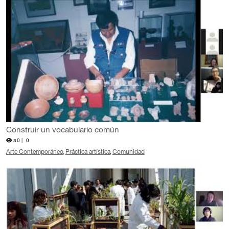
Construir un vocabulario común
80 |
0
Arte Contemporáneo
Práctica artística
Comunidad