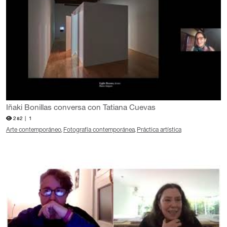
Iñaki Bonillas conversa con Tatiana Cuevas
282 |
1
Arte contemporáneo
Fotografía contemporánea
Práctica artística