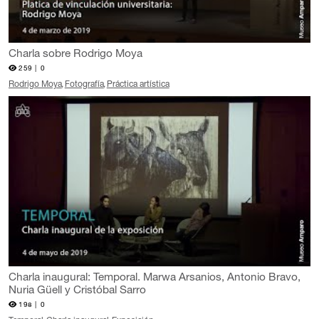
Charla sobre Rodrigo Moya
259 |
0
Rodrigo Moya
Fotografía
Práctica artística
Charla inaugural: Temporal. Marwa Arsanios, Antonio Bravo,
Nuria Güell y Cristóbal Sarro
198 |
0