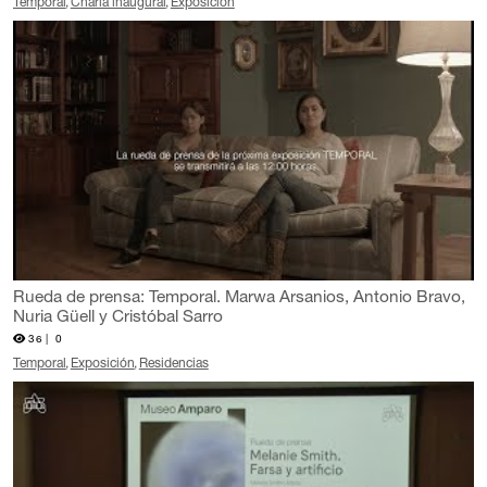
Temporal
Charla inaugural
Exposición
Rueda de prensa: Temporal. Marwa Arsanios, Antonio Bravo,
Nuria Güell y Cristóbal Sarro
36 |
0
Temporal
Exposición
Residencias