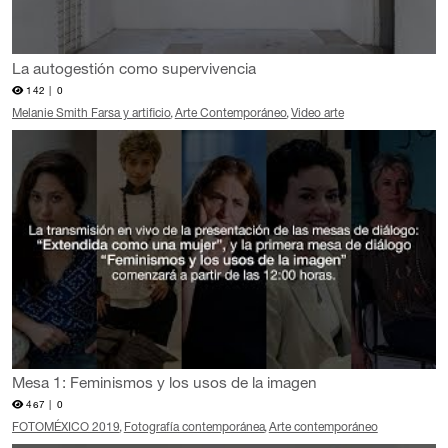
La autogestión como supervivencia
142 |
0
Melanie Smith Farsa y artificio
Arte Contemporáneo
Video arte
Mesa 1: Feminismos y los usos de la imagen
467 |
0
FOTOMÉXICO 2019
Fotografía contemporánea
Arte contemporáneo