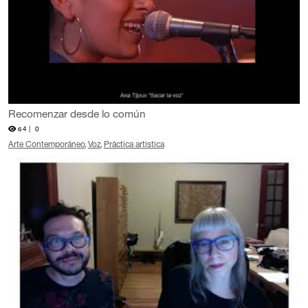
Recomenzar desde lo común
64 |
0
Arte Contemporáneo
Voz
Práctica artistica