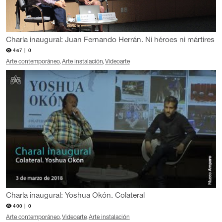
Charla inaugural: Juan Fernando Herrán. Ni héroes ni mártires
467 |
0
Arte contemporáneo
Arte instalación
Videoarte
Charla inaugural: Yoshua Okón. Colateral
400 |
0
Arte contemporáneo
Videoarte
Arte instalación