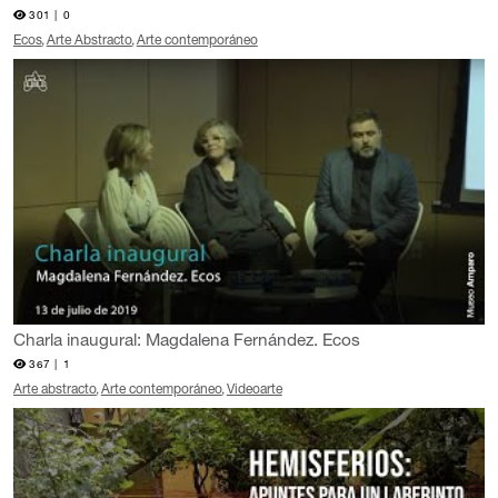
301 |
0
Ecos
Arte Abstracto
Arte contemporáneo
Charla inaugural: Magdalena Fernández. Ecos
367 |
1
Arte abstracto
Arte contemporáneo
Videoarte