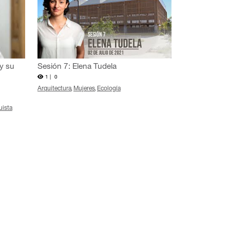
y su
Sesión 7: Elena Tudela
1 |
0
Arquitectura
Mujeres
Ecología
uista