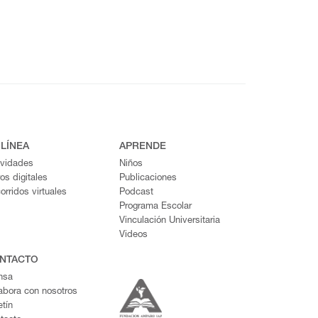
 LÍNEA
APRENDE
ividades
Niños
ros digitales
Publicaciones
orridos virtuales
Podcast
Programa Escolar
Vinculación Universitaria
Videos
NTACTO
nsa
abora con nosotros
etín