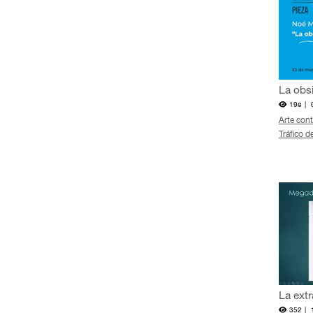
La obsi
198 |
Arte con
Tráfico d
La extr
352 |