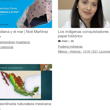
diana y el mar | Noé Martínez
Los indígenas conquistadores 
papel histórico
0
2483 |
29
temporáneo
Huastecos
Pueblos indígenas
e personas
México - Historia - 1519-1521
La conq
aordinaria naturaleza mexicana
1