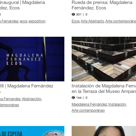
 inaugural | Magdalena
Rueda de prensa: Magdalena
dez. Ecos
Fernández. Ecos
0
301 |
0
 Fernandez
ecos
exposition
Ecos
Arte Abstracto
Arte contemporán
8 | Magdalena Fernández
Instalación de Magdalena Fer
en la Terraza del Museo Ampar
1
166 |
0
na Fernandez
Abstracción
Magdalena Fernández
Instalación
ntemporáneo
Arte contemporáneo