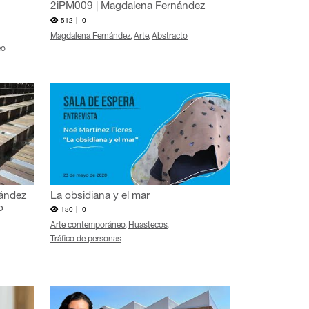
2iPM009 | Magdalena Fernández
512 |
0
Magdalena Fernández
Arte
Abstracto
eo
nández
La obsidiana y el mar
o
180 |
0
Arte contemporáneo
Huastecos
Tráfico de personas