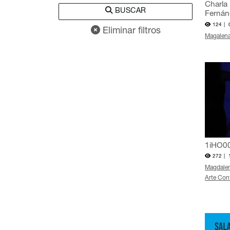
Charla
BUSCAR
Fernán
124 |
Eliminar filtros
Magalena
1iHO00
272 |
Magdale
Arte Co