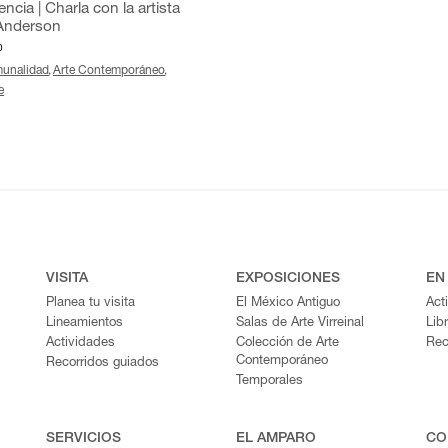
ncia | Charla con la artista
Anderson
0
unalidad
Arte Contemporáneo
e
VISITA
EXPOSICIONES
EN
Planea tu visita
El México Antiguo
Act
Lineamientos
Salas de Arte Virreinal
Lib
Actividades
Colección de Arte
Rec
Contemporáneo
Recorridos guiados
Temporales
SERVICIOS
EL AMPARO
CO