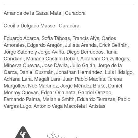
Amanda de la Garza Mata
| Curadora
Cecilia Delgado Masse
| Curadora
Eduardo Abaroa
,
Sofía Táboas
,
Francis Alÿs
,
Carlos
Amorales
,
Edgardo Aragón
,
Julieta Aranda
,
Erick Beltrán
,
Jorge Satorre
y
Jorge Aviña
,
Diego Berruecos
,
Tania
Candiani
,
Mariana Castillo Deball
,
Abraham Cruzvillegas
,
Minerva Cuevas
,
Jose Dávila
,
Julio Galán
,
Jorge de la
Garza
,
Daniel Guzmán
,
Jonathan Hernández
,
Luis Hidalgo
,
Adriana Lara
,
Magali Lara
,
Juan Pablo Macías
,
Teresa
Margolles
,
Noé Martínez
,
Jorge Méndez Blake
,
Daniel
Monroy Cuevas
,
Edgar Orlaineta
,
Gabriel Orozco
,
Fernando Palma
,
Melanie Smith
,
Eduardo Terrazas
,
Pablo
Vargas Lugo
,
Antonio Vega Macotela
l Artistas