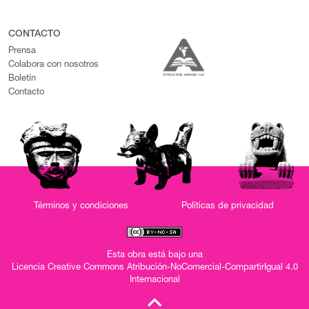
CONTACTO
Prensa
Colabora con nosotros
Boletín
Contacto
Términos y condiciones
Políticas de privacidad
Esta obra está bajo una
Licencia Creative Commons Atribución-NoComercial-CompartirIgual 4.0
Internacional