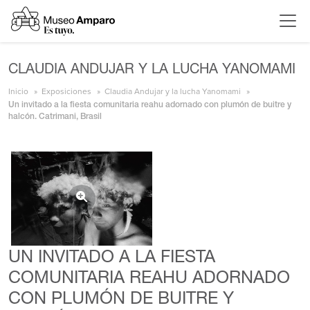
CLAUDIA ANDUJAR Y LA LUCHA YANOMAMI
Inicio
Exposiciones
Claudia Andujar y la lucha Yanomami
Un invitado a la fiesta comunitaria reahu adornado con plumón de buitre y
halcón. Catrimani, Brasil
UN INVITADO A LA FIESTA
COMUNITARIA REAHU ADORNADO
CON PLUMÓN DE BUITRE Y