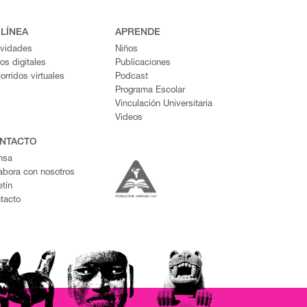
 LÍNEA
APRENDE
ividades
Niños
ros digitales
Publicaciones
orridos virtuales
Podcast
Programa Escolar
Vinculación Universitaria
Videos
NTACTO
nsa
abora con nosotros
etín
tacto