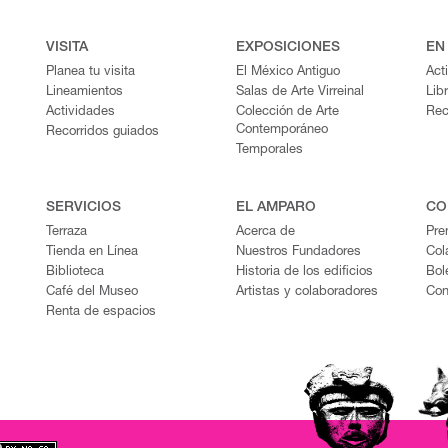
VISITA
EXPOSICIONES
EN
Planea tu visita
El México Antiguo
Act
Lineamientos
Salas de Arte Virreinal
Lib
Actividades
Colección de Arte
Rec
Contemporáneo
Recorridos guiados
Temporales
SERVICIOS
EL AMPARO
CO
Terraza
Acerca de
Pre
Tienda en Línea
Nuestros Fundadores
Col
Biblioteca
Historia de los edificios
Bol
Café del Museo
Artistas y colaboradores
Con
Renta de espacios