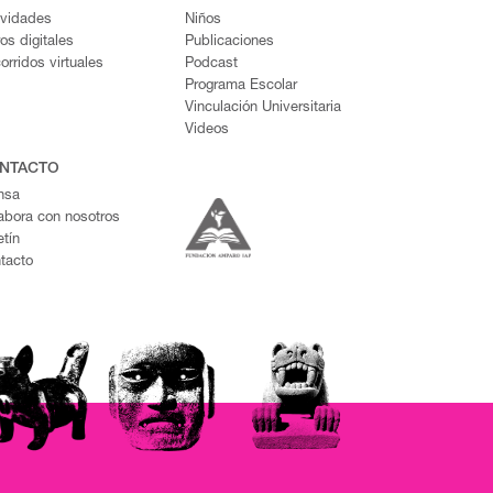
ividades
Niños
ros digitales
Publicaciones
orridos virtuales
Podcast
Programa Escolar
Vinculación Universitaria
Videos
NTACTO
nsa
abora con nosotros
etín
tacto