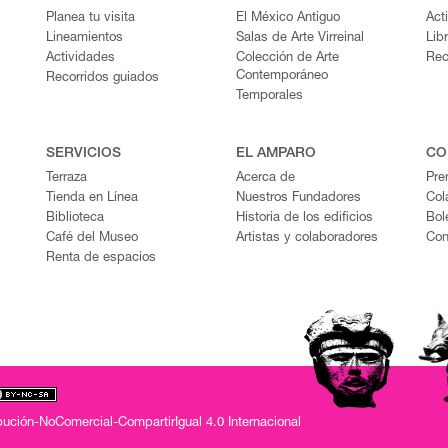
Planea tu visita
El México Antiguo
Act
Lineamientos
Salas de Arte Virreinal
Lib
Actividades
Colección de Arte
Rec
Contemporáneo
Recorridos guiados
Temporales
SERVICIOS
EL AMPARO
CO
Terraza
Acerca de
Pre
Tienda en Línea
Nuestros Fundadores
Col
Biblioteca
Historia de los edificios
Bol
Café del Museo
Artistas y colaboradores
Con
Renta de espacios
ución-NoComercial-CompartirIgual 4.0 Internacional